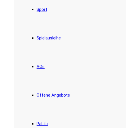
Sport
Spielausleihe
AGs
Offene Angebote
PaLiLi