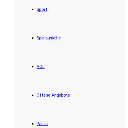
Sport
Spielausleihe
AGs
Offene Angebote
PaLiLi