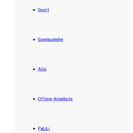
Sport
Spielausleihe
AGs
Offene Angebote
PaLiLi