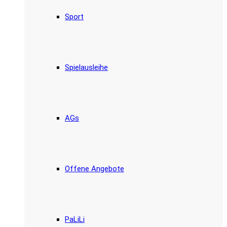
Sport
Spielausleihe
AGs
Offene Angebote
PaLiLi