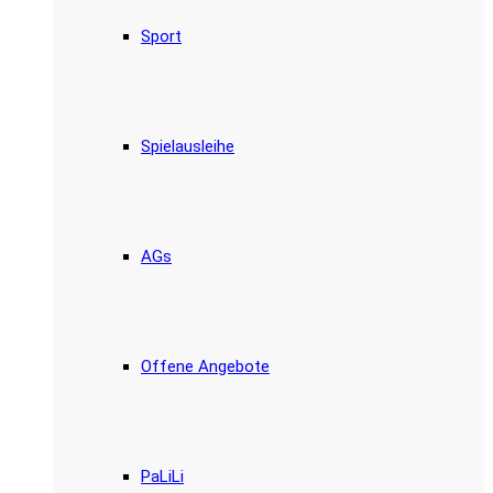
Sport
Spielausleihe
AGs
Offene Angebote
PaLiLi