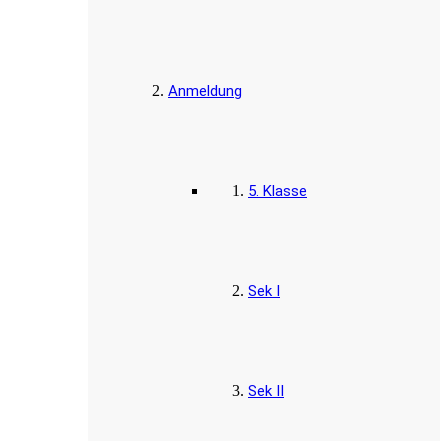
Anmeldung
5. Klasse
Sek I
Sek II