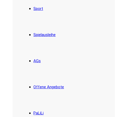
Sport
Spielausleihe
AGs
Offene Angebote
PaLiLi