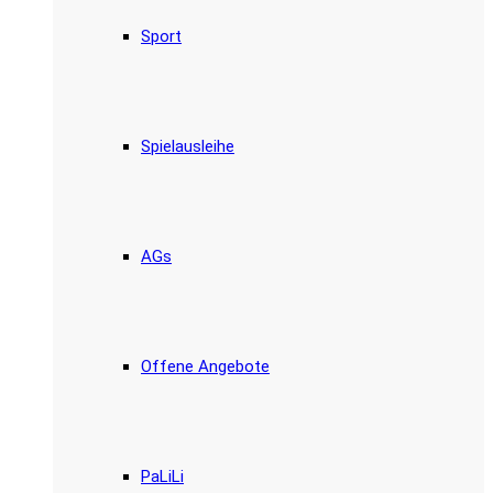
Sport
Spielausleihe
AGs
Offene Angebote
PaLiLi