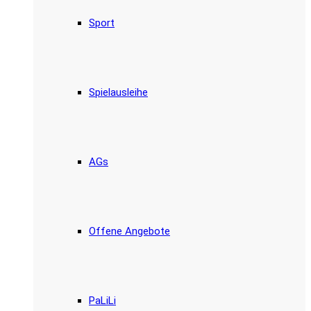
Sport
Spielausleihe
AGs
Offene Angebote
PaLiLi