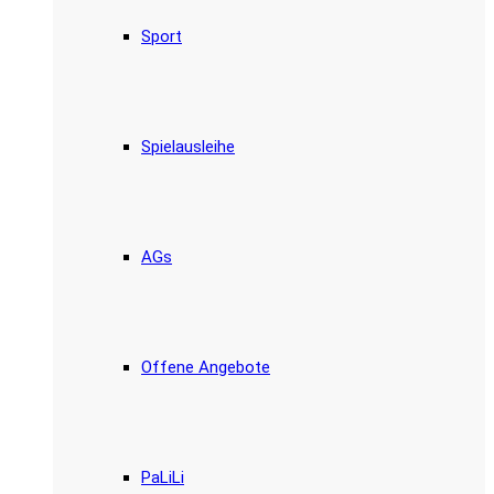
Sport
Spielausleihe
AGs
Offene Angebote
PaLiLi